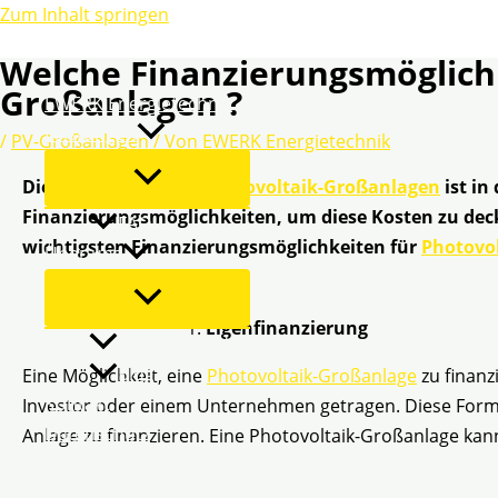
Zum Inhalt springen
Welche Finanzierungsmöglichke
Großanlagen ?
EWERK Energietechnik
Leistungen
/
PV-Großanlagen
/ Von
EWERK Energietechnik
Die Installation von
Photovoltaik-Großanlagen
ist in
Finanzierungsmöglichkeiten, um diese Kosten zu deck
FAQ
wichtigsten Finanzierungsmöglichkeiten für
Photovo
Über uns
Eigenfinanzierung
Partner werden
Blog
Eine Möglichkeit, eine
Photovoltaik-Großanlage
zu finanz
Kontakt
Investor oder einem Unternehmen getragen. Diese Form 
Datenschutz
Anlage zu finanzieren. Eine Photovoltaik-Großanlage kann
Impressum