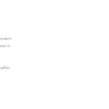
sondern
men in
haffen.