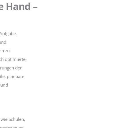
he Hand –
 Aufgabe,
 und
ich zu
ch optimierte,
erungen der
ile, planbare
 und
wie Schulen,
omerzeugung