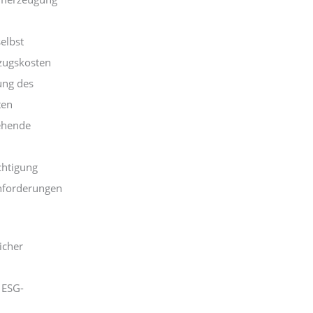
elbst
zugskosten
ung des
ten
ehende
chtigung
Anforderungen
icher
 ESG-