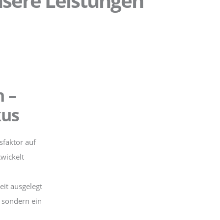
sere Leistungen
 –
kus
sfaktor auf
wickelt
eit ausgelegt
, sondern ein