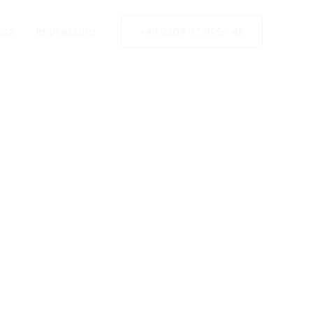
utz
Impressum
+49 2304 97 995 - 46
s &
e