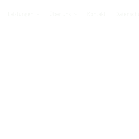
Leistungen
Über uns
Kontakt
Datensch
en für Hotel
smusbetrieb