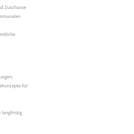
nd Zuschüsse
kommunalen
entliche
sungen,
iekonzepte für
 langfristig